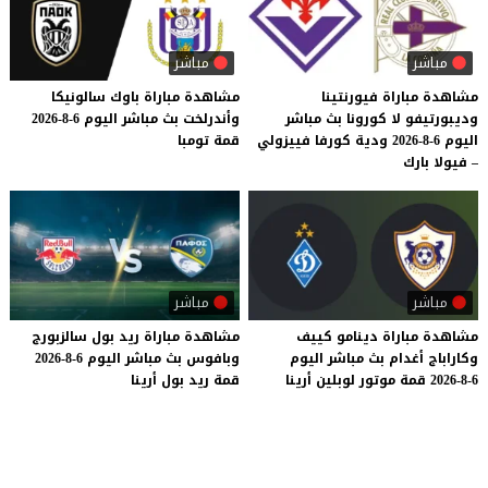
مباشر
مباشر
مشاهدة مباراة فيورنتينا
مشاهدة
مباراة
باوك
سالونيكا
وديبورتيفو لا كورونا بث مباشر
وأندرلخت
بث
مباشر
اليوم
6-8-2026
اليوم 6-8-2026 ودية كورفا فييزولي
قمة
تومبا
– فيولا بارك
مباشر
مباشر
مشاهدة
مباراة
دينامو
كييف
مشاهدة
مباراة
ريد
بول
سالزبورج
وكاراباج
أغدام
بث
مباشر
اليوم
وبافوس
بث
مباشر
اليوم
6-8-2026
6-8-2026
قمة
موتور
لوبلين
أرينا
قمة
ريد
بول
أرينا