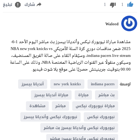
1
1
شارك
تبليغ
Waleed
مشاهدة مباراة نيويورك نيكس وأنديانا بيسرز بث مباشر اليوم الأحد 1-6-
2025 ضمن منافسات دوري كرة السلة الأمريكي NBA new york knicks vs
indiana pacers live stream، وسيُقام اللقاء على صالة الفريق المستضيف،
وسيكون منقولًا عبر القنوات الرياضية المختصة NBA، وذلك على الساعة
00:00 بتوقيت جرينيتش حصريًا على موقع يلا شوت فيديو.
اوسمة
indiana pacers
new york knicks
أنديانا بيسرز
بث مباشر
مباراة
مباراة أنديانا بيسرز
مباراة نيويورك نيكس
مباشر
مشاهدة
نيويورك نيكس
نيويورك نيكس وأنديانا بيسرز
نيويورك نيكس وأنديانا بيسرز بث مباشر
نيويورك نيكس وأنديانا بيسرز مباشر