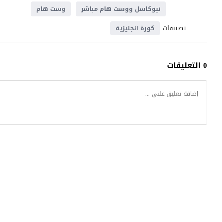
نيوكاسل ووست هام مباشر
وست هام
تصنيفات
كورة انجليزية
0 التعليقات
موقع يلا شوت
© 2023 جميع الحقوق محفوظة.