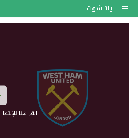
يلا شوت
انقر هنا للإنتق