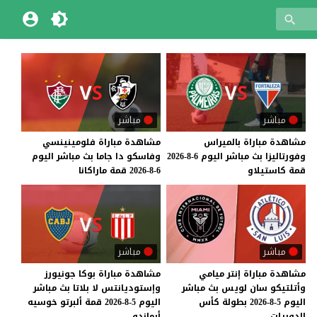
مباشر
مباشر
مشاهدة
مباراة
بالميراس
مشاهدة
مباراة
فلومينينسي
وفورتاليزا
بث
مباشر
اليوم
6-8-2026
وفاسكو
دا
جاما
بث
مباشر
اليوم
قمة
كاستيلاو
6-8-2026
قمة
ماراكانا
مباشر
مباشر
مشاهدة مباراة إنتر ميامي
مشاهدة مباراة بوكا جونيورز
وأتلتيكو سان لويس بث مباشر
وإستوديانتس لا بلاتا بث مباشر
اليوم 5-8-2026 بطولة كأس
اليوم 5-8-2026 قمة ألبرتو خوسيه
الدوريات
أرماندو