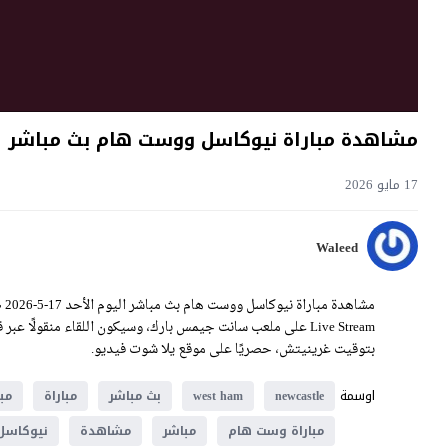
مشاهدة مباراة نيوكاسل ووست هام بث مباشر اليوم 17-5-2026 قمة سانت ج
17 مايو 2026
Waleed
بتوقيت غرينيتش، حصريًا على موقع يلا شوت فيديو.
اوسمة
newcastle
west ham
بث مباشر
مباراة
مب
مباراة وست هام
مباشر
مشاهدة
نيوكاسل