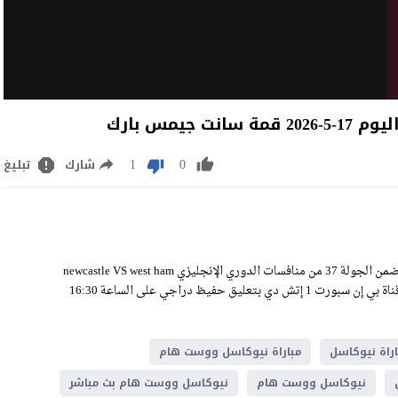
يمس بارك
1
0
شارك
تبليغ
مشاهدة مباراة نيوكاسل ووست هام بث مباشر اليوم الأحد 17-5-2026 ضمن الجولة 37 من منافسات الدوري الإنجليزي newcastle VS west ham
Live Stream على ملعب سانت جيمس بارك، وسيكون اللقاء منقولًا عبر قناة بي إن سبورت 1 إتش دي بتعليق حفيظ دراجي على الساعة 16:30
اراة نيوكاسل
مباراة نيوكاسل ووست هام
نيوكاسل ووست هام
نيوكاسل ووست هام بث مباشر