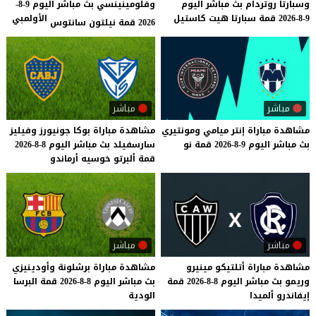
وسبارتا
روتردام
بث
مباشر
اليوم
وفلومينينسي بث مباشر اليوم 9-8-
9-8-2026
قمة
سبارتا
هيت
كاستيل
الأولمبي
2026 قمة نيلتون سانتوس
مباشر
مباشر
مشاهدة
مباراة
إنتر
ميامي
ومونتيري
مشاهدة
مباراة
بوكا
جونيورز
وفيليز
بث
مباشر
اليوم
9-8-2026
قمة
نو
سارسفيلد
بث
مباشر
اليوم
8-8-2026
قمة
ألبرتو
خوسيه
أرماندو
مباشر
مباشر
مشاهدة
مباراة
أتلتيكو
مينيرو
مشاهدة
مباراة
برشلونة
وأودينيزي
وريمو
بث
مباشر
اليوم
8-8-2026
قمة
بث
مباشر
اليوم
8-8-2026
قمة
البرسا
إيفاندرو
ألميدا
الودية