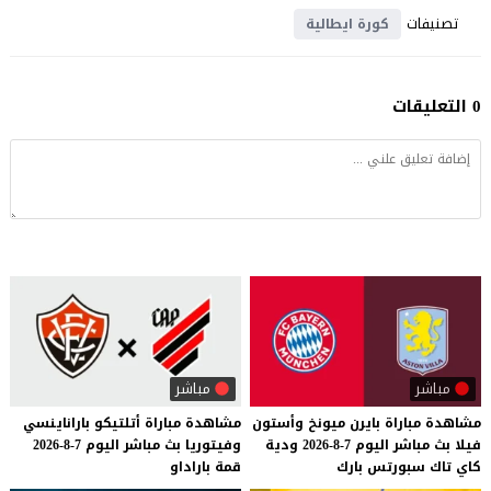
تصنيفات
كورة ايطالية
0 التعليقات
مباشر
مباشر
مشاهدة
مباراة
بايرن
ميونخ
وأستون
مشاهدة
مباراة
أتلتيكو
باراناينسي
فيلا
بث
مباشر
اليوم
7-8-2026
ودية
وفيتوريا
بث
مباشر
اليوم
7-8-2026
كاي
تاك
سبورتس
بارك
قمة
باراداو