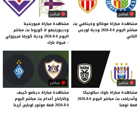
مباشر
مباشر
مشاهدة
مباراة
موناكو
وخيتافي
بث
مشاهدة مباراة فيورنتينا
مباشر
اليوم
6-8-2026
ودية
لويس
وديبورتيفو لا كورونا بث مباشر
الثاني
اليوم 6-8-2026 ودية كورفا فييزولي
– فيولا بارك
مباشر
مباشر
مشاهدة
مباراة
باوك
سالونيكا
مشاهدة
مباراة
دينامو
كييف
وأندرلخت
بث
مباشر
اليوم
6-8-2026
وكاراباج
أغدام
بث
مباشر
اليوم
قمة
تومبا
6-8-2026
قمة
موتور
لوبلين
أرينا