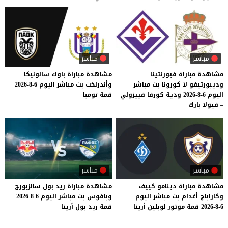
مباشر
مباشر
مشاهدة مباراة فيورنتينا
مشاهدة
مباراة
باوك
سالونيكا
وديبورتيفو لا كورونا بث مباشر
وأندرلخت
بث
مباشر
اليوم
6-8-2026
اليوم 6-8-2026 ودية كورفا فييزولي
قمة
تومبا
– فيولا بارك
مباشر
مباشر
مشاهدة
مباراة
دينامو
كييف
مشاهدة
مباراة
ريد
بول
سالزبورج
وكاراباج
أغدام
بث
مباشر
اليوم
وبافوس
بث
مباشر
اليوم
6-8-2026
6-8-2026
قمة
موتور
لوبلين
أرينا
قمة
ريد
بول
أرينا