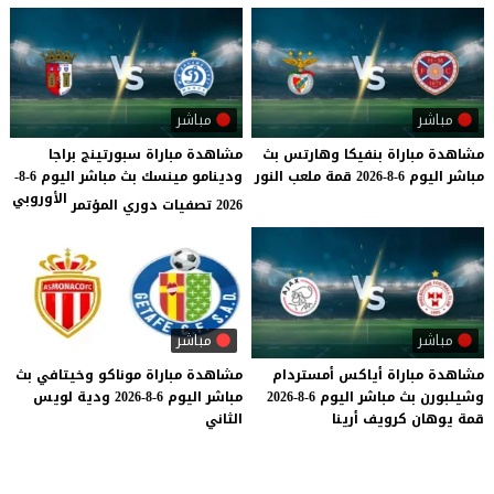
مباشر
مباشر
مشاهدة
مباراة
بنفيكا
وهارتس
بث
مشاهدة مباراة سبورتينج براجا
مباشر
اليوم
6-8-2026
قمة
ملعب
النور
ودينامو مينسك بث مباشر اليوم 6-8-
الأوروبي
2026 تصفيات دوري المؤتمر
مباشر
مباشر
مشاهدة
مباراة
أياكس
أمستردام
مشاهدة
مباراة
موناكو
وخيتافي
بث
وشيلبورن
بث
مباشر
اليوم
6-8-2026
مباشر
اليوم
6-8-2026
ودية
لويس
قمة
يوهان
كرويف
أرينا
الثاني