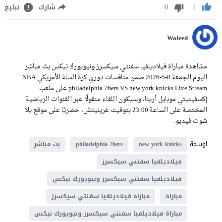
0
1
شارك
تبليغ
Waleed
مشاهدة مباراة فيلاديلفيا سفنتي سيكسرز ونيويورك نيكس بث مباشر
اليوم الجمعة 8-5-2026 ضمن منافسات دوري كرة السلة الأمريكي NBA
philadelphia 76ers VS new york knicks Live Stream على ملعب
إكسفينيتي موبايل أرينا، وسيكون اللقاء منقولًا عبر القنوات الرياضية
المختصة على الساعة 23:00 بتوقيت غرينيتش، حصريًا على موقع يلا
شوت فيديو.
اوسمة
new york knicks
philadelphia 76ers
بث مباشر
فيلاديلفيا سفنتي سيكسرز
فيلاديلفيا سفنتي سيكسرز ونيويورك نيكس
مباراة
مباراة فيلاديلفيا سفنتي سيكسرز
مباراة فيلاديلفيا سفنتي سيكسرز ونيويورك نيكس