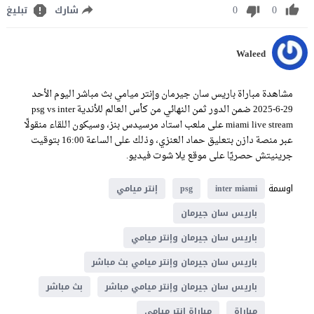
0
0
شارك
تبليغ
Waleed
مشاهدة مباراة باريس سان جيرمان وإنتر ميامي بث مباشر اليوم الأحد
29-6-2025 ضمن الدور ثمن النهائي من كأس العالم للأندية psg vs inter
miami live stream على ملعب استاد مرسيدس بنز، وسيكون اللقاء منقولًا
عبر منصة دازن بتعليق حماد العنزي، وذلك على الساعة 16:00 بتوقيت
جرينيتش حصريًا على موقع يلا شوت فيديو.
اوسمة
inter miami
psg
إنتر ميامي
باريس سان جيرمان
باريس سان جيرمان وإنتر ميامي
باريس سان جيرمان وإنتر ميامي بث مباشر
باريس سان جيرمان وإنتر ميامي مباشر
بث مباشر
مباراة
مباراة إنتر ميامي