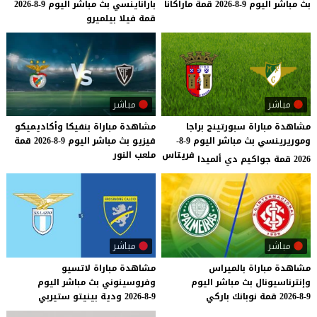
بث
مباشر
اليوم
9-8-2026
قمة
ماراكانا
باراناينسي
بث
مباشر
اليوم
9-8-2026
قمة
فيلا
بيلميرو
مباشر
مباشر
مشاهدة مباراة سبورتينج براجا
مشاهدة
مباراة
بنفيكا
وأكاديميكو
وموريرينسي بث مباشر اليوم 9-8-
فيزيو
بث
مباشر
اليوم
9-8-2026
قمة
فريتاس
ملعب
النور
2026 قمة جواكيم دي ألميدا
مباشر
مباشر
مشاهدة
مباراة
بالميراس
مشاهدة
مباراة
لاتسيو
وإنترناسيونال
بث
مباشر
اليوم
وفروسينوني
بث
مباشر
اليوم
9-8-2026
قمة
نوبانك
باركي
9-8-2026
ودية
بينيتو
ستيربي