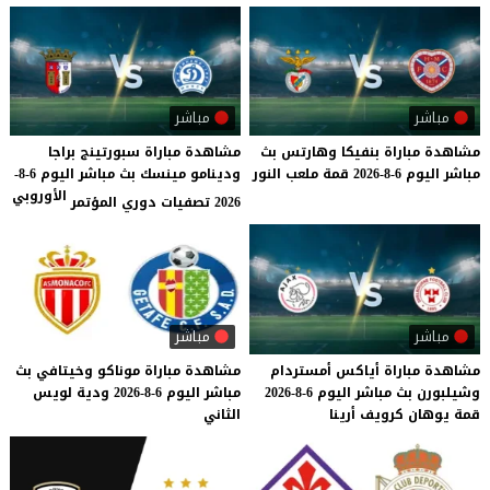
مباشر
مباشر
مشاهدة
مباراة
بنفيكا
وهارتس
بث
مشاهدة مباراة سبورتينج براجا
مباشر
اليوم
6-8-2026
قمة
ملعب
النور
ودينامو مينسك بث مباشر اليوم 6-8-
الأوروبي
2026 تصفيات دوري المؤتمر
مباشر
مباشر
مشاهدة
مباراة
أياكس
أمستردام
مشاهدة
مباراة
موناكو
وخيتافي
بث
وشيلبورن
بث
مباشر
اليوم
6-8-2026
مباشر
اليوم
6-8-2026
ودية
لويس
قمة
يوهان
كرويف
أرينا
الثاني