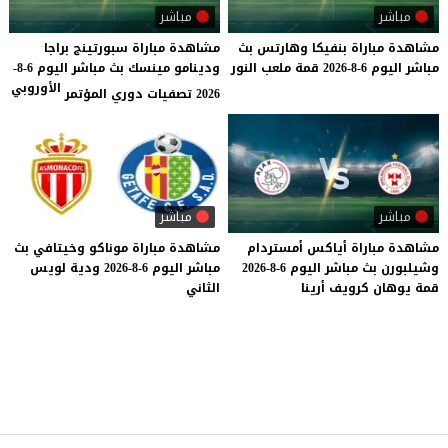
مباشر
مباشر
مشاهدة
مباراة
بنفيكا
وهارتس
بث
مشاهدة مباراة سبورتينج براجا
مباشر
اليوم
6-8-2026
قمة
ملعب
النور
ودينامو مينسك بث مباشر اليوم 6-8-
الأوروبي
2026 تصفيات دوري المؤتمر
مباشر
مباشر
مشاهدة
مباراة
أياكس
أمستردام
مشاهدة
مباراة
موناكو
وخيتافي
بث
وشيلبورن
بث
مباشر
اليوم
6-8-2026
مباشر
اليوم
6-8-2026
ودية
لويس
قمة
يوهان
كرويف
أرينا
الثاني