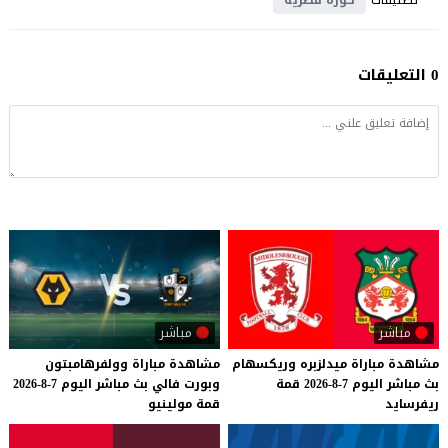
0 التعليقات
مباشر
مباشر
مشاهدة
مباراة
ميدلزبره
وريكسهام
مشاهدة
مباراة
وولفرهامبتون
بث
مباشر
اليوم
7-8-2026
قمة
وبورت
فالي
بث
مباشر
اليوم
7-8-2026
ريفرسايد
قمة
مولينيو