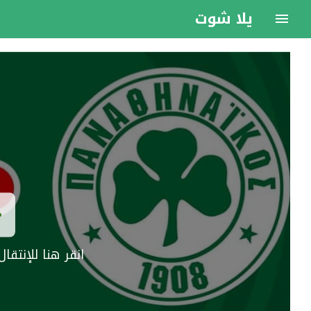
يلا شوت
انقر هنا للإنتق