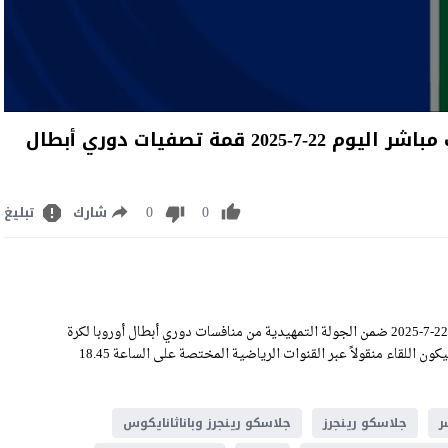
مشاهدة مباراة جلاسكو رينجرز وباناثانايكوس بث مباشر اليوم 22-7-2025 قمة تصفيات دوري أبطال
0
0
شارك
تبليغ
مشاهدة مباراة جلاسكو رينجرز وباناثانايكوس بث مباشر اليوم الثلاثاء 22-7-2025 ضمن الجولة التمهيدية من منافسات دوري أبطال أوروبا لكرة
القدم rangers VS panathinaikos Live Stream على ملعب آيبروكس، وسيكون اللقاء منقولاً عبر القنوات الرياضية المختصة على الساعة 18.45
ر
جلاسكو رينجرز
جلاسكو رينجرز وباناثانايكوس