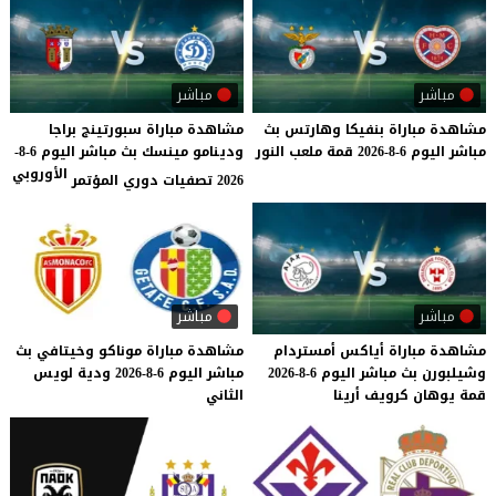
مباشر
مباشر
مشاهدة
مباراة
بنفيكا
وهارتس
بث
مشاهدة مباراة سبورتينج براجا
مباشر
اليوم
6-8-2026
قمة
ملعب
النور
ودينامو مينسك بث مباشر اليوم 6-8-
الأوروبي
2026 تصفيات دوري المؤتمر
مباشر
مباشر
مشاهدة
مباراة
أياكس
أمستردام
مشاهدة
مباراة
موناكو
وخيتافي
بث
وشيلبورن
بث
مباشر
اليوم
6-8-2026
مباشر
اليوم
6-8-2026
ودية
لويس
قمة
يوهان
كرويف
أرينا
الثاني