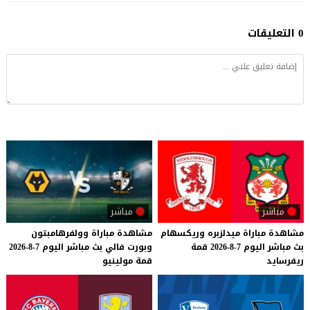
0 التعليقات
مباشر
مباشر
مشاهدة
مباراة
ميدلزبره
وريكسهام
مشاهدة
مباراة
وولفرهامبتون
بث
مباشر
اليوم
7-8-2026
قمة
وبورت
فالي
بث
مباشر
اليوم
7-8-2026
ريفرسايد
قمة
مولينيو