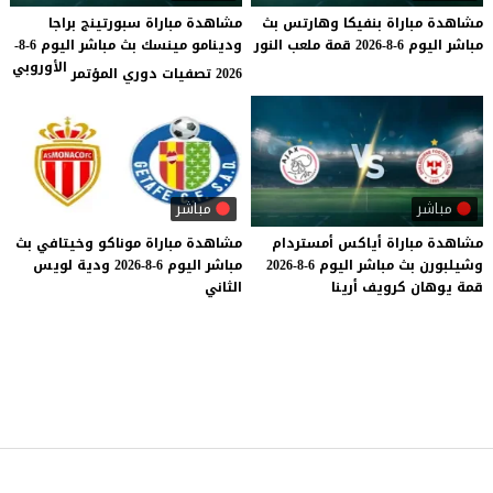
مشاهدة
مباراة
بنفيكا
وهارتس
بث
مشاهدة مباراة سبورتينج براجا
مباشر
اليوم
6-8-2026
قمة
ملعب
النور
ودينامو مينسك بث مباشر اليوم 6-8-
الأوروبي
2026 تصفيات دوري المؤتمر
مباشر
مباشر
مشاهدة
مباراة
أياكس
أمستردام
مشاهدة
مباراة
موناكو
وخيتافي
بث
وشيلبورن
بث
مباشر
اليوم
6-8-2026
مباشر
اليوم
6-8-2026
ودية
لويس
قمة
يوهان
كرويف
أرينا
الثاني
موقع يلا شوت
© 2023 جميع الحقوق محفوظة.