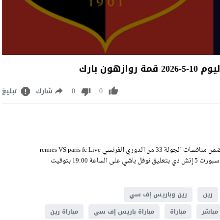
ن بارك
0
0
شارك
تبليغ
مشاهدة مباراة رين وباريس إف سي بث مباشر اليوم الأحد 10-5-2026 ضمن منافسات الجولة 33 من الدوري الفرنسي rennes VS paris fc Live
Stream على ملعب روازهون بارك، وسيكون اللقاء منقولًا عبر قناة بي إن سبورت 5 إتش دي بتعليق نوفل باشي على الساعة 19:00 بتوقيت
رين
رين وباريس إف سي
مباشر
مباراة
مباراة باريس إف سي
مباراة رين