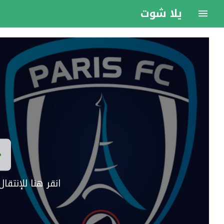
يلا شوت
انقر هنا للإنتق