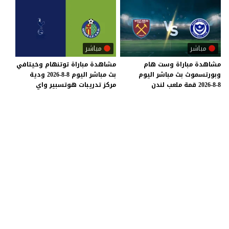
مباشر
مباشر
مشاهدة
مباراة
وست
هام
مشاهدة
مباراة
توتنهام
وخيتافي
وبورتسموث
بث
مباشر
اليوم
بث
مباشر
اليوم
8-8-2026
ودية
8-8-2026
قمة
ملعب
لندن
مركز
تدريبات
هوتسبير
واي