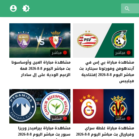
مباشر
مباشر
مشاهدة مباراة بي إس في
مشاهدة
مباراة
العين
وأوساسونا
آيندهوفن وفورتونا سيتارد بث
بث
مباشر
اليوم
8-8-2026
قمة
مباشر اليوم 8-8-2026 إفتتاحية
الزعيم
الودية
على
إل
سادار
فيليبس
مباشر
مباشر
مشاهدة
مباراة
غلطة
سراي
مشاهدة
مباراة
بيراميدز
وريزا
وفياريال
بث
مباشر
اليوم
8-8-2026
سبور
بث
مباشر
اليوم
8-8-2026