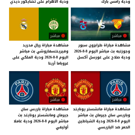
ودية
رامس
بارك
ودية
الأهرام
على
تشايكور
ديدي
مباشر
مباشر
مشاهدة
مباراة
طرابزون
سبور
مشاهدة مباراة ريال مدريد
وجوزتبه
بث
مباشر
اليوم
8-8-2026
وفيرينتسفاروشي بث مباشر
ودية
صلاح
على
غورسل
أكسل
اليوم 8-8-2026 ودية الملكي على
غروباما أرينا
مباشر
مباشر
مشاهدة مباراة مانشستر يونايتد
مشاهدة مباراة باريس سان
وباريس سان جيرمان بث مباشر
جيرمان ومانشستر يونايتد بث
اليوم 8-8-2026 ودية الشياطين
مباشر اليوم 8-8-2026 ودية غاملا
الحمر ضد الباريسي
أوليفي