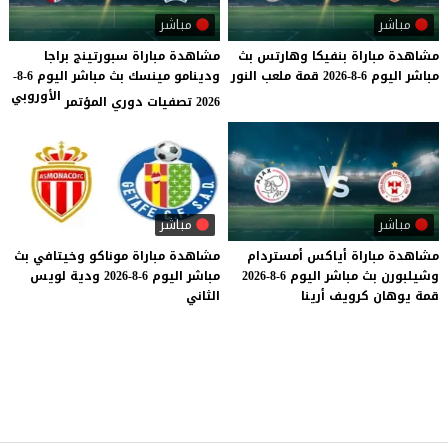
مباشر
مباشر
مشاهدة
مباراة
بنفيكا
وهارتس
بث
مشاهدة مباراة سبورتينج براجا
مباشر
اليوم
6-8-2026
قمة
ملعب
النور
ودينامو مينسك بث مباشر اليوم 6-8-
الأوروبي
2026 تصفيات دوري المؤتمر
مباشر
مباشر
مشاهدة
مباراة
أياكس
أمستردام
مشاهدة
مباراة
موناكو
وخيتافي
بث
وشيلبورن
بث
مباشر
اليوم
6-8-2026
مباشر
اليوم
6-8-2026
ودية
لويس
قمة
يوهان
كرويف
أرينا
الثاني