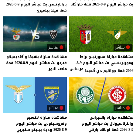
بث
مباشر
اليوم
9-8-2026
قمة
ماراكانا
باراناينسي
بث
مباشر
اليوم
9-8-2026
قمة
فيلا
بيلميرو
مباشر
مباشر
مشاهدة مباراة سبورتينج براجا
مشاهدة
مباراة
بنفيكا
وأكاديميكو
وموريرينسي بث مباشر اليوم 9-8-
فيزيو
بث
مباشر
اليوم
9-8-2026
قمة
فريتاس
ملعب
النور
2026 قمة جواكيم دي ألميدا
مباشر
مباشر
مشاهدة
مباراة
بالميراس
مشاهدة
مباراة
لاتسيو
وإنترناسيونال
بث
مباشر
اليوم
وفروسينوني
بث
مباشر
اليوم
9-8-2026
قمة
نوبانك
باركي
9-8-2026
ودية
بينيتو
ستيربي