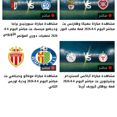
مباشر
مباشر
مشاهدة
مباراة
بنفيكا
وهارتس
بث
مشاهدة مباراة سبورتينج براجا
مباشر
اليوم
6-8-2026
قمة
ملعب
النور
ودينامو مينسك بث مباشر اليوم 6-8-
الأوروبي
2026 تصفيات دوري المؤتمر
مباشر
مباشر
مشاهدة
مباراة
أياكس
أمستردام
مشاهدة
مباراة
موناكو
وخيتافي
بث
وشيلبورن
بث
مباشر
اليوم
6-8-2026
مباشر
اليوم
6-8-2026
ودية
لويس
قمة
يوهان
كرويف
أرينا
الثاني