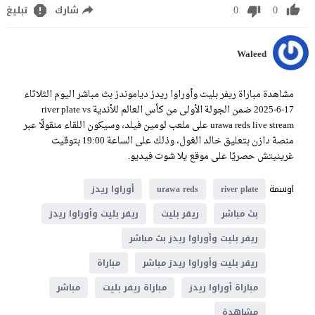
0
0
شارك
تبليغ
Waleed
مشاهدة مباراة ريفر بليت وأوراوا ريدز دياموندز بث مباشر اليوم الثلاثاء
17-6-2025 ضمن الجولة الأولى من كأس العالم للأندية river plate vs
urawa reds live stream على ملعب لومين فيلد، وسيكون اللقاء منقولًا عبر
منصة دازن بتعليق خالد الغول، وذلك على الساعة 19:00 بتوقيت
غرينيتش حصريًا على موقع يلا شوت فيديو.
اوسمة
river plate
urawa reds
أوراوا ريدز
بث مباشر
ريفر بليت
ريفر بليت وأوراوا ريدز
ريفر بليت وأوراوا ريدز بث مباشر
ريفر بليت وأوراوا ريدز مباشر
مباراة
مباراة أوراوا ريدز
مباراة ريفر بليت
مباشر
مشاهدة