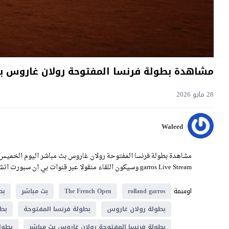
مشاهدة بطولة فرنسا المفتوحة رولان غاروس بث مباشر اليوم 28-5-
28 مايو 2026
Waleed
garros Live Stream وسيكون اللقاء منقولا عبر قنوات بي ان سبورت اتش دي حصرياً على موقع يلا شوت فيديو.
اوسمة
rolland garros
The French Open
بث مباشر
بط
بطولة رولان غاروس
بطولة فرنسا المفتوحة
بطو
بطولة فرنسا المفتوحة رولان غاروس بث مباشر
بطول