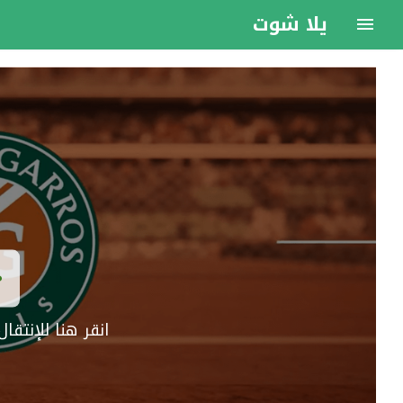
يلا شوت
انقر هنا للإنتق