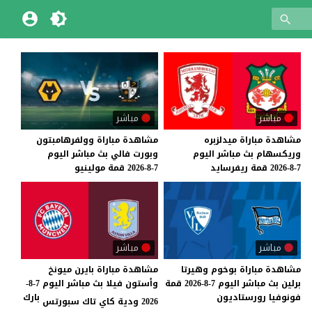
مباشر
مباشر
مشاهدة
مباراة
ميدلزبره
مشاهدة
مباراة
وولفرهامبتون
وريكسهام
بث
مباشر
اليوم
وبورت
فالي
بث
مباشر
اليوم
7-8-2026
قمة
ريفرسايد
7-8-2026
قمة
مولينيو
مباشر
مباشر
مشاهدة
مباراة
بوخوم
وهيرتا
مشاهدة مباراة بايرن ميونخ
برلين
بث
مباشر
اليوم
7-8-2026
قمة
وأستون فيلا بث مباشر اليوم 7-8-
فونوفيا
رورستاديون
بارك
2026 ودية كاي تاك سبورتس