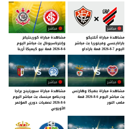
مباشر
مباشر
مشاهدة
مباراة
أتلتيكو
مشاهدة
مباراة
كورينثيانز
باراناينسي
وفيتوريا
بث
مباشر
وإنترناسيونال
بث
مباشر
اليوم
اليوم
7-8-2026
قمة
باراداو
6-8-2026
قمة
نيو
كيميكا
أرينا
مباشر
مباشر
مشاهدة
مباراة
بنفيكا
وهارتس
مشاهدة مباراة سبورتينج براجا
بث
مباشر
اليوم
6-8-2026
قمة
ودينامو مينسك بث مباشر اليوم
ملعب
النور
6-8-2026 تصفيات دوري المؤتمر
الأوروبي