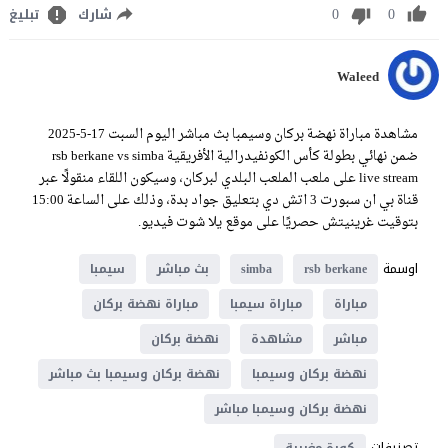
0
0
شارك
تبليغ
Waleed
مشاهدة مباراة نهضة بركان وسيمبا بث مباشر اليوم السبت 17-5-2025
ضمن نهائي بطولة كأس الكونفيدرالية الأفريقية rsb berkane vs simba
live stream على ملعب الملعب البلدي لبركان، وسيكون اللقاء منقولًا عبر
قناة بي ان سبورت 3 اتش دي بتعليق جواد بدة، وذلك على الساعة 15:00
بتوقيت غرينيتش حصريًا على موقع يلا شوت فيديو.
اوسمة
rsb berkane
simba
بث مباشر
سيمبا
مباراة
مباراة سيمبا
مباراة نهضة بركان
مباشر
مشاهدة
نهضة بركان
نهضة بركان وسيمبا
نهضة بركان وسيمبا بث مباشر
نهضة بركان وسيمبا مباشر
تصنيفات
كورة مغربية