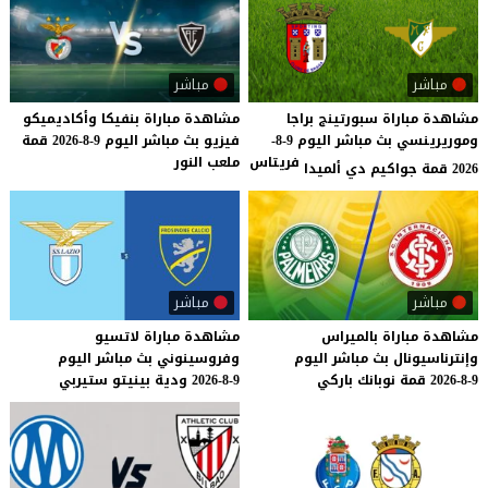
مباشر
مباشر
مشاهدة مباراة سبورتينج براجا
مشاهدة
مباراة
بنفيكا
وأكاديميكو
وموريرينسي بث مباشر اليوم 9-8-
فيزيو
بث
مباشر
اليوم
9-8-2026
قمة
فريتاس
ملعب
النور
2026 قمة جواكيم دي ألميدا
مباشر
مباشر
مشاهدة
مباراة
بالميراس
مشاهدة
مباراة
لاتسيو
وإنترناسيونال
بث
مباشر
اليوم
وفروسينوني
بث
مباشر
اليوم
9-8-2026
قمة
نوبانك
باركي
9-8-2026
ودية
بينيتو
ستيربي