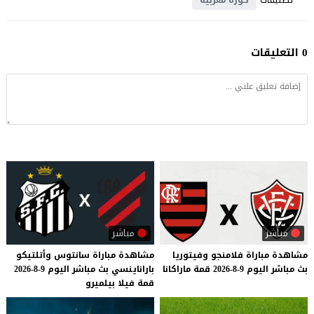
0 التعليقات
مباشر
مباشر
مشاهدة
مباراة
فلامنجو
وفيتوريا
مشاهدة
مباراة
سانتوس
وأتلتيكو
بث
مباشر
اليوم
9-8-2026
قمة
ماراكانا
باراناينسي
بث
مباشر
اليوم
9-8-2026
قمة
فيلا
بيلميرو