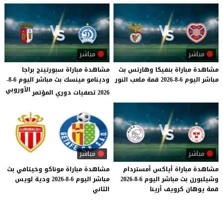
مباشر
مباشر
مشاهدة
مباراة
بنفيكا
وهارتس
بث
مشاهدة مباراة سبورتينج براجا
مباشر
اليوم
6-8-2026
قمة
ملعب
النور
ودينامو مينسك بث مباشر اليوم 6-8-
الأوروبي
2026 تصفيات دوري المؤتمر
مباشر
مباشر
مشاهدة
مباراة
أياكس
أمستردام
مشاهدة
مباراة
موناكو
وخيتافي
بث
وشيلبورن
بث
مباشر
اليوم
6-8-2026
مباشر
اليوم
6-8-2026
ودية
لويس
قمة
يوهان
كرويف
أرينا
الثاني