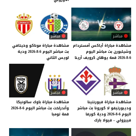
مباشر
مباشر
مشاهدة
مباراة
أياكس
أمستردام
مشاهدة
مباراة
موناكو
وخيتافي
وشيلبورن
بث
مباشر
اليوم
بث
مباشر
اليوم
6-8-2026
ودية
6-8-2026
قمة
يوهان
كرويف
أرينا
لويس
الثاني
مباشر
مباشر
مشاهدة مباراة فيورنتينا
مشاهدة
مباراة
باوك
سالونيكا
وديبورتيفو لا كورونا بث مباشر
وأندرلخت
بث
مباشر
اليوم
6-8-2026
اليوم 6-8-2026 ودية كورفا
قمة
تومبا
فييزولي – فيولا بارك