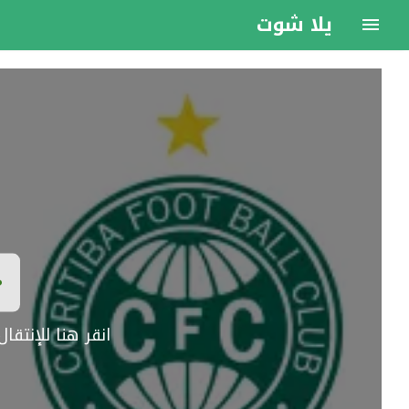
يلا شوت
انقر هنا للإنتق