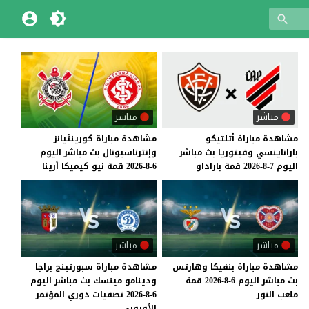
مباشر
مباشر
مشاهدة
مباراة
أتلتيكو
مشاهدة
مباراة
كورينثيانز
باراناينسي
وفيتوريا
بث
مباشر
وإنترناسيونال
بث
مباشر
اليوم
اليوم
7-8-2026
قمة
باراداو
6-8-2026
قمة
نيو
كيميكا
أرينا
مباشر
مباشر
مشاهدة
مباراة
بنفيكا
وهارتس
مشاهدة مباراة سبورتينج براجا
بث
مباشر
اليوم
6-8-2026
قمة
ودينامو مينسك بث مباشر اليوم
ملعب
النور
6-8-2026 تصفيات دوري المؤتمر
الأوروبي