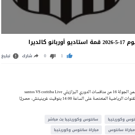
الديرا
0
1
شارك
تبليغ
مشاهدة مباراة سانتوس وكوريتيبا بث مباشر اليوم الأحد 17-5-2026 ضمن الجولة 16 من منافسات الدوري البرازيلي santos VS coritiba Live
Stream على ملعب استاديو أوربانو كالديرا، وسيكون اللقاء منقولًا عبر القنوات الرياضية المختصة على الساعة 14:00 بتوقيت غرينيتش، حصريًا
وس وكوريتيبا
سانتوس وكوريتيبا بث مباشر
مباراة سانتوس
مباراة سانتوس وكوريتيبا