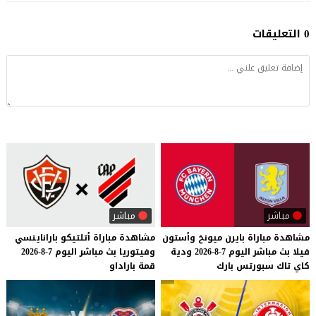
0 التعليقات
مباشر
مباشر
مشاهدة
مباراة
بايرن
ميونخ
وأستون
مشاهدة
مباراة
أتلتيكو
باراناينسي
فيلا
بث
مباشر
اليوم
7-8-2026
ودية
وفيتوريا
بث
مباشر
اليوم
7-8-2026
كاي
تاك
سبورتس
بارك
قمة
باراداو