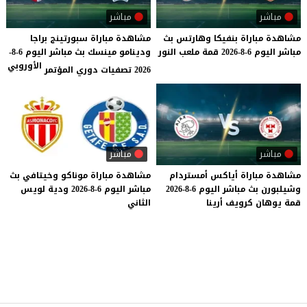
مباشر
مباشر
مشاهدة
مباراة
بنفيكا
وهارتس
بث
مشاهدة مباراة سبورتينج براجا
مباشر
اليوم
6-8-2026
قمة
ملعب
النور
ودينامو مينسك بث مباشر اليوم 6-8-
الأوروبي
2026 تصفيات دوري المؤتمر
مباشر
مباشر
مشاهدة
مباراة
أياكس
أمستردام
مشاهدة
مباراة
موناكو
وخيتافي
بث
وشيلبورن
بث
مباشر
اليوم
6-8-2026
مباشر
اليوم
6-8-2026
ودية
لويس
قمة
يوهان
كرويف
أرينا
الثاني