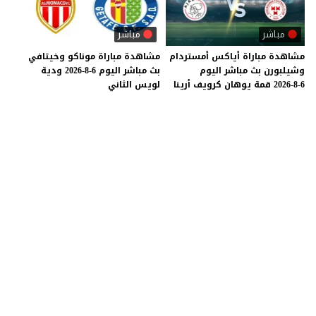
مباشر
مباشر
مشاهدة
مباراة
أياكس
أمستردام
مشاهدة
مباراة
موناكو
وخيتافي
وشيلبورن
بث
مباشر
اليوم
بث
مباشر
اليوم
6-8-2026
ودية
6-8-2026
قمة
يوهان
كرويف
أرينا
لويس
الثاني