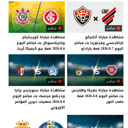
مباشر
مباشر
مشاهدة
مباراة
أتلتيكو
مشاهدة
مباراة
كورينثيانز
باراناينسي
وفيتوريا
بث
مباشر
وإنترناسيونال
بث
مباشر
اليوم
اليوم
7-8-2026
قمة
باراداو
6-8-2026
قمة
نيو
كيميكا
أرينا
مباشر
مباشر
مشاهدة
مباراة
بنفيكا
وهارتس
مشاهدة مباراة سبورتينج براجا
بث
مباشر
اليوم
6-8-2026
قمة
ودينامو مينسك بث مباشر اليوم
ملعب
النور
6-8-2026 تصفيات دوري المؤتمر
الأوروبي