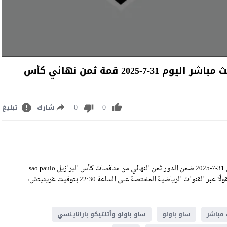
مشاهدة مباراة ساو باولو وأتلتيكو باراناينسي بث مباشر اليوم 31-7-2025 قمة ثمن نهائي كأس
0
0
شارك
تبليغ
مشاهدة مباراة ساو باولو وأتلتيكو باراناينسي بث مباشر اليوم الخميس 31-7-2025 ضمن الدور ثمن النهائي من منافسات كأس البرازيل sao paulo
VS athletico pr Live Stream على ملعب مورومبيس، وسيكون اللقاء منقولًا عبر القنوات الرياضية المختصة على الساعة 22:30 بتوقيت غرينيتش،
 مباشر
ساو باولو
ساو باولو وأتلتيكو باراناينسي