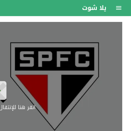
يلا شوت
انقر هنا للإنتق