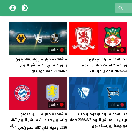
مباشر
مباشر
مشاهدة
مباراة
ميدلزبره
مشاهدة
مباراة
وولفرهامبتون
وريكسهام
بث
مباشر
اليوم
وبورت
فالي
بث
مباشر
اليوم
7-8-2026
قمة
ريفرسايد
7-8-2026
قمة
مولينيو
مباشر
مباشر
مشاهدة
مباراة
بوخوم
وهيرتا
مشاهدة مباراة بايرن ميونخ
برلين
بث
مباشر
اليوم
7-8-2026
قمة
وأستون فيلا بث مباشر اليوم 7-8-
فونوفيا
رورستاديون
بارك
2026 ودية كاي تاك سبورتس