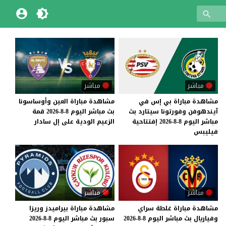
مباشر
مباشر
مشاهدة مباراة بي إس في
مشاهدة
مباراة
العين
وأوساسونا
آيندهوفن وفورتونا سيتارد بث
بث
مباشر
اليوم
8-8-2026
قمة
مباشر اليوم 8-8-2026 إفتتاحية
الزعيم
الودية
على
إل
سادار
فيليبس
مباشر
مباشر
مشاهدة
مباراة
غلطة
سراي
مشاهدة
مباراة
بيراميدز
وريزا
وفياريال
بث
مباشر
اليوم
8-8-2026
سبور
بث
مباشر
اليوم
8-8-2026