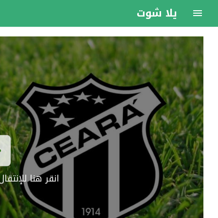
يلا شوت
انقر هنا للإنتق