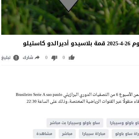
ستيلو
0
0
شارك
تبليغ
مشاهدة مباراة ساو باولو وسييارا بث مباشر اليوم السبت 26-4-2025 ضمن الأسبوع 6 من التصفيات الدوري البرازيلي Brasileiro Serie A sao paulo
vs ceara live stream على ملعب بلاسيدو أديرالدو كاستيلو، وسيكون اللقاء منقولًا عبر القنوات الرياضية المختصة، وذلك على الساعة 22:30
و باولو وسييارا
ساو باولو وسييارا بث مباشر
راة ساو باولو
مباراة سييارا
مباشر
مشاهدة