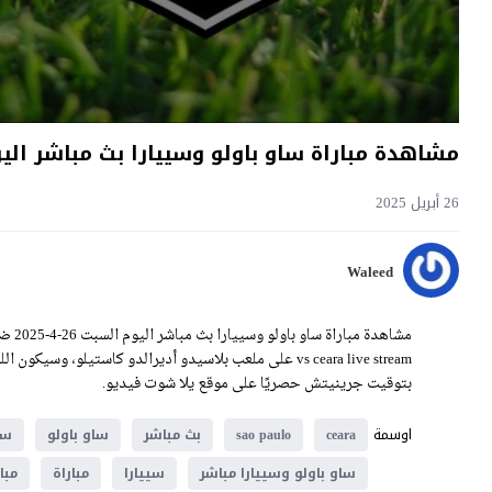
مشاهدة مباراة ساو باولو وسييارا بث مباشر اليوم 26-4-2025 قمة بلاسيدو أديرالدو كا
26 أبريل 2025
Waleed
بتوقيت جرينيتش حصريًا على موقع يلا شوت فيديو.
اوسمة
ceara
sao paulo
بث مباشر
ساو باولو
سا
ساو باولو وسييارا مباشر
سييارا
مباراة
مبا