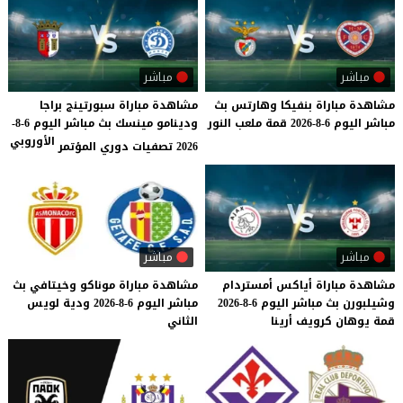
مباشر
مباشر
مشاهدة
مباراة
بنفيكا
وهارتس
بث
مشاهدة مباراة سبورتينج براجا
مباشر
اليوم
6-8-2026
قمة
ملعب
النور
ودينامو مينسك بث مباشر اليوم 6-8-
الأوروبي
2026 تصفيات دوري المؤتمر
مباشر
مباشر
مشاهدة
مباراة
أياكس
أمستردام
مشاهدة
مباراة
موناكو
وخيتافي
بث
وشيلبورن
بث
مباشر
اليوم
6-8-2026
مباشر
اليوم
6-8-2026
ودية
لويس
قمة
يوهان
كرويف
أرينا
الثاني