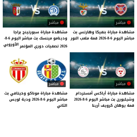
مباشر
مباشر
مشاهدة
مباراة
بنفيكا
وهارتس
بث
مشاهدة مباراة سبورتينج براجا
مباشر
اليوم
6-8-2026
قمة
ملعب
النور
ودينامو مينسك بث مباشر اليوم 6-8-
الأوروبي
2026 تصفيات دوري المؤتمر
مباشر
مباشر
مشاهدة
مباراة
أياكس
أمستردام
مشاهدة
مباراة
موناكو
وخيتافي
بث
وشيلبورن
بث
مباشر
اليوم
6-8-2026
مباشر
اليوم
6-8-2026
ودية
لويس
قمة
يوهان
كرويف
أرينا
الثاني