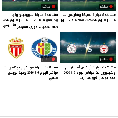
مباشر
مباشر
مشاهدة
مباراة
بنفيكا
وهارتس
بث
مشاهدة مباراة سبورتينج براجا
مباشر
اليوم
6-8-2026
قمة
ملعب
النور
ودينامو مينسك بث مباشر اليوم 6-8-
الأوروبي
2026 تصفيات دوري المؤتمر
مباشر
مباشر
مشاهدة
مباراة
أياكس
أمستردام
مشاهدة
مباراة
موناكو
وخيتافي
بث
وشيلبورن
بث
مباشر
اليوم
6-8-2026
مباشر
اليوم
6-8-2026
ودية
لويس
قمة
يوهان
كرويف
أرينا
الثاني