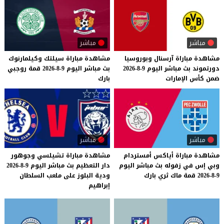
مباشر
مباشر
مشاهدة
مباراة
آرسنال
وبوروسيا
مشاهدة
مباراة
سيلتك
وكيلمارنوك
دورتموند
بث
مباشر
اليوم
9-8-2026
بث
مباشر
اليوم
9-8-2026
قمة
روجبي
ضمن
كأس
الإمارات
بارك
مباشر
مباشر
مشاهدة
مباراة
أياكس
أمستردام
مشاهدة مباراة تشيلسي وجوهور
وبي
إس
في
زفوله
بث
مباشر
اليوم
دار التعظيم بث مباشر اليوم 9-8-2026
9-8-2026
قمة
ماك
ثري
بارك
ودية البلوز على ملعب السلطان
إبراهيم