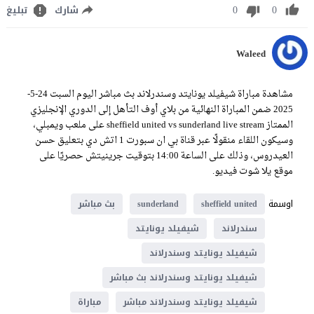
0
0
شارك
تبليغ
Waleed
مشاهدة مباراة شيفيلد يونايتد وسندرلاند بث مباشر اليوم السبت 24-5-
2025 ضمن المباراة النهائية من بلاي أوف التأهل إلى الدوري الإنجليزي
الممتاز sheffield united vs sunderland live stream على ملعب ويمبلي،
وسيكون اللقاء منقولًا عبر قناة بي ان سبورت 1 اتش دي بتعليق حسن
العيدروس، وذلك على الساعة 14:00 بتوقيت جرينيتش حصريًا على
موقع يلا شوت فيديو.
اوسمة
sheffield united
sunderland
بث مباشر
سندرلاند
شيفيلد يونايتد
شيفيلد يونايتد وسندرلاند
شيفيلد يونايتد وسندرلاند بث مباشر
شيفيلد يونايتد وسندرلاند مباشر
مباراة