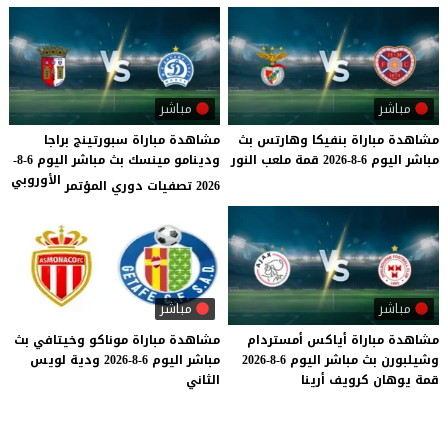
مباشر
مباشر
مشاهدة
مباراة
بنفيكا
وهارتس
بث
مشاهدة مباراة سبورتينج براجا
مباشر
اليوم
6-8-2026
قمة
ملعب
النور
ودينامو مينسك بث مباشر اليوم 6-8-
الأوروبي
2026 تصفيات دوري المؤتمر
مباشر
مباشر
مشاهدة
مباراة
أياكس
أمستردام
مشاهدة
مباراة
موناكو
وخيتافي
بث
وشيلبورن
بث
مباشر
اليوم
6-8-2026
مباشر
اليوم
6-8-2026
ودية
لويس
قمة
يوهان
كرويف
أرينا
الثاني