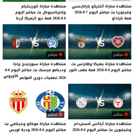
مشاهدة
مباراة
أتلتيكو
باراناينسي
مشاهدة
مباراة
كورينثيانز
وفيتوريا
بث
مباشر
اليوم
7-8-2026
وإنترناسيونال
بث
مباشر
اليوم
قمة
باراداو
6-8-2026
قمة
نيو
كيميكا
أرينا
مباشر
مباشر
مشاهدة
مباراة
بنفيكا
وهارتس
بث
مشاهدة مباراة سبورتينج براجا
مباشر
اليوم
6-8-2026
قمة
ملعب
النور
ودينامو مينسك بث مباشر اليوم 6-8-
الأوروبي
2026 تصفيات دوري المؤتمر
مباشر
مباشر
مشاهدة
مباراة
أياكس
أمستردام
مشاهدة
مباراة
موناكو
وخيتافي
بث
وشيلبورن
بث
مباشر
اليوم
6-8-2026
مباشر
اليوم
6-8-2026
ودية
لويس