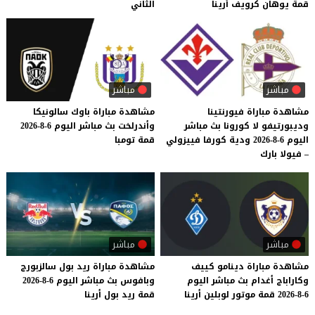
قمة
يوهان
كرويف
أرينا
الثاني
مباشر
مباشر
مشاهدة مباراة فيورنتينا
مشاهدة
مباراة
باوك
سالونيكا
وديبورتيفو لا كورونا بث مباشر
وأندرلخت
بث
مباشر
اليوم
6-8-2026
اليوم 6-8-2026 ودية كورفا فييزولي
قمة
تومبا
– فيولا بارك
مباشر
مباشر
مشاهدة
مباراة
دينامو
كييف
مشاهدة
مباراة
ريد
بول
سالزبورج
وكاراباج
أغدام
بث
مباشر
اليوم
وبافوس
بث
مباشر
اليوم
6-8-2026
6-8-2026
قمة
موتور
لوبلين
أرينا
قمة
ريد
بول
أرينا