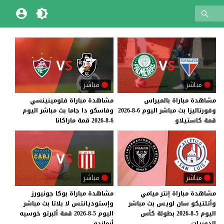
مباشر
مباشر
مشاهدة
مباراة
بالميراس
مشاهدة
مباراة
فلومينينسي
وفورتاليزا
بث
مباشر
اليوم
6-8-2026
وفاسكو
دا
جاما
بث
مباشر
اليوم
قمة
كاستيلاو
6-8-2026
قمة
ماراكانا
مباشر
مباشر
مشاهدة مباراة إنتر ميامي
مشاهدة مباراة بوكا جونيورز
وأتلتيكو سان لويس بث مباشر
وإستوديانتس لا بلاتا بث مباشر
اليوم 5-8-2026 بطولة كأس
اليوم 5-8-2026 قمة ألبرتو خوسيه
الدوريات
أرماندو