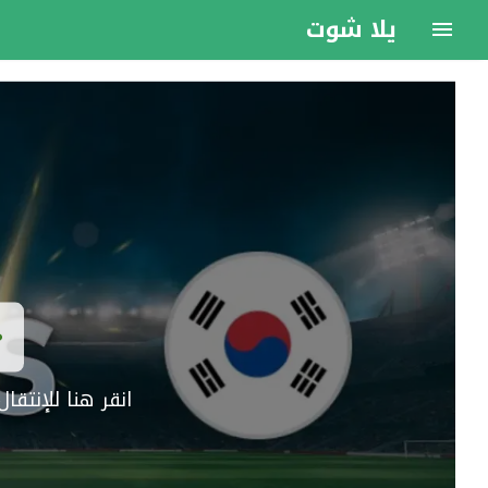
يلا شوت
انقر هنا للإنتق