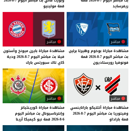
بث
مباشر
اليوم
7-8-2026
قمة
وبورت
فالي
بث
مباشر
اليوم
7-8-2026
ريفرسايد
قمة
مولينيو
مباشر
مباشر
مشاهدة
مباراة
بوخوم
وهيرتا
برلين
مشاهدة
مباراة
بايرن
ميونخ
وأستون
بث
مباشر
اليوم
7-8-2026
قمة
فيلا
بث
مباشر
اليوم
7-8-2026
ودية
فونوفيا
رورستاديون
كاي
تاك
سبورتس
بارك
مباشر
مباشر
مشاهدة
مباراة
أتلتيكو
باراناينسي
مشاهدة
مباراة
كورينثيانز
وفيتوريا
بث
مباشر
اليوم
7-8-2026
وإنترناسيونال
بث
مباشر
اليوم
قمة
باراداو
6-8-2026
قمة
نيو
كيميكا
أرينا