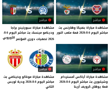
مباشر
مباشر
مشاهدة
مباراة
بنفيكا
وهارتس
بث
مشاهدة مباراة سبورتينج براجا
مباشر
اليوم
6-8-2026
قمة
ملعب
النور
ودينامو مينسك بث مباشر اليوم 6-8-
الأوروبي
2026 تصفيات دوري المؤتمر
مباشر
مباشر
مشاهدة
مباراة
أياكس
أمستردام
مشاهدة
مباراة
موناكو
وخيتافي
بث
وشيلبورن
بث
مباشر
اليوم
6-8-2026
مباشر
اليوم
6-8-2026
ودية
لويس
قمة
يوهان
كرويف
أرينا
الثاني