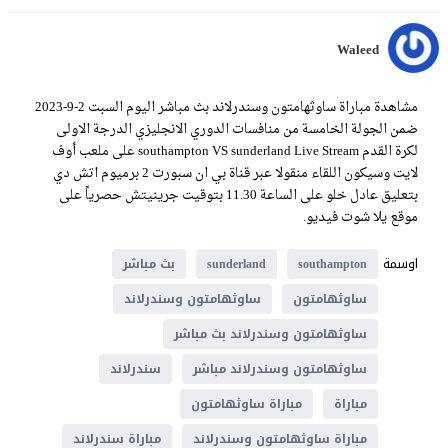
Waleed
مشاهدة مباراة ساوثهامتون وسندرلاند بث مباشر اليوم السبت 2-9-2023
ضمن الجولة الخامسة من منافسات الدوري الانجليزي الدرجة الاولى
لكرة القدم southampton VS sunderland Live Stream على ملعب أوف
لايت وسيكون اللقاء منقولا عبر قناة بي ان سبورت 2 برميوم اتش دي
بتعليق عادل خلو على الساعة 11.30 بتوقيت جرينيتش حصرياً على
موقع يلا شوت فيديو.
اوسمة
southampton
sunderland
بث مباشر
ساوثهامتون
ساوثهامتون وسندرلاند
ساوثهامتون وسندرلاند بث مباشر
ساوثهامتون وسندرلاند مباشر
سندرلاند
مباراة
مباراة ساوثهامتون
مباراة ساوثهامتون وسندرلاند
مباراة سندرلاند