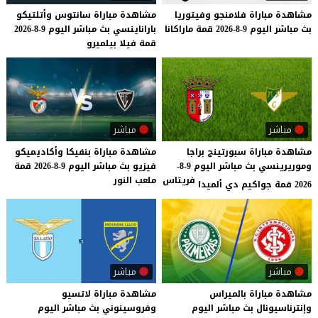
مشاهدة
مباراة
فلامنجو
وفيتوريا
مشاهدة
مباراة
سانتوس
وأتلتيكو
بث
مباشر
اليوم
9-8-2026
قمة
ماراكانا
باراناينسي
بث
مباشر
اليوم
9-8-2026
قمة
فيلا
بيلميرو
مباشر
مباشر
مشاهدة مباراة سبورتينج براجا
مشاهدة
مباراة
بنفيكا
وأكاديميكو
وموريرينسي بث مباشر اليوم 9-8-
فيزيو
بث
مباشر
اليوم
9-8-2026
قمة
فريتاس
ملعب
النور
2026 قمة جواكيم دي ألميدا
مباشر
مباشر
مشاهدة
مباراة
بالميراس
مشاهدة
مباراة
لاتسيو
وإنترناسيونال
بث
مباشر
اليوم
وفروسينوني
بث
مباشر
اليوم