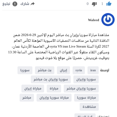
0
1
شارك
تبليغ
Waleed
مشاهدة مباراة سوريا وإيران بث مباشر اليوم الإثنين 29-6-2026 ضمن
النافذة الثانية من منافسات التصفيات الآسيوية المؤهلة لكأس العالم
2027 لكرة السلة syria VS iran Live Stream في العاصمة الأردنية عمان،
وسيكون اللقاء منقولًا عبر القنوات الرياضية المختصة على الساعة 13:30
بتوقيت غرينيتش، حصريًا على موقع يلا شوت فيديو.
اوسمة
iran
syria
إيران
بث مباشر
سوريا
سوريا وإيران
سوريا وإيران بث مباشر
سوريا وإيران مباشر
مباراة
مباراة إيران
مباراة سوريا
مباراة سوريا وإيران
مباشر
مشاهدة
تصنيفات
كرة السلة