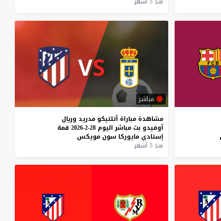
منذ 5 أشهر
مباشر
مشاهدة
مباراة
أتلتيكو
مدريد
وريال
أوفيدو
بث
مباشر
اليوم
28-2-2026
قمة
إستادي
مايوركا
سون
مويكس
منذ 5 أشهر