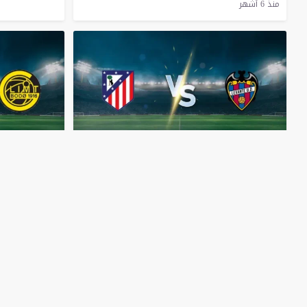
منذ 6 أشهر
مباشر
مباشر
مشاهدة
مباراة
أتلتيكو
مدريد
مشاهدة
مباراة
وليفانتي
بث
مباشر
اليوم
31-1-2026
غليمت
بث
مباش
قمة
استاد
سييوتات
دي
فالنسيا
ميتروبوليتانو
منذ 6 أشهر
منذ 6 أشهر