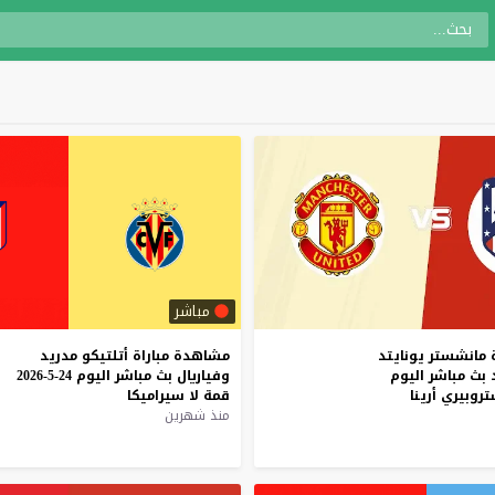
مباشر
مانشستر
يونايتد
مشاهدة
مباراة
أتلتيكو
مدريد
بث
مباشر
اليوم
وفياريال
بث
مباشر
اليوم
24-5-2026
روبيري
أرينا
قمة
لا
سيراميكا
منذ شهرين