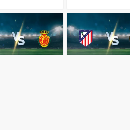
مباشر
أتلتيكو
مدريد
وبودو
مشاهدة
مباراة
أتلتيكو
مدريد
وريال
ر
اليوم
28-1-2026
قمة
مايوركا
بث
مباشر
اليوم
25-1-2026
قمة
متروبوليتانو
منذ 6 أشهر