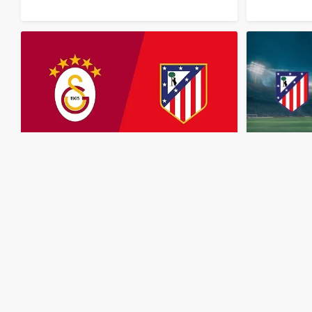
مباشر
مشاهدة
مباراة
أتلتيكو
مدريد
وغلطة
سراي
بث
مباشر
اليوم
21-1-2026
قمة
رامس
بارك
منذ 7 أشهر