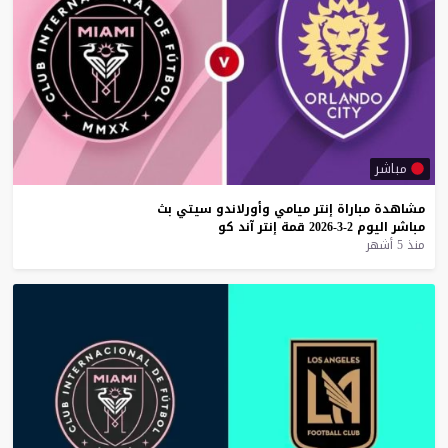
مباشر
مشاهدة
مباراة
إنتر
ميامي
وأورلاندو
سيتي
بث
مباشر
اليوم
2-3-2026
قمة
إنتر
آند
كو
منذ 5 أشهر