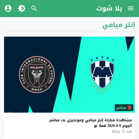
يلا شوت
إنتر ميامي
مباشر
مشاهدة
مباراة
إنتر
ميامي
ومونتيري
بث
مباشر
اليوم
9-8-2026
قمة
نو
منذ 12 ساعة