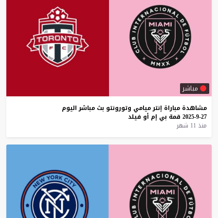
مباشر
مشاهدة
مباراة
إنتر
ميامي
وتورونتو
بث
مباشر
اليوم
27-9-2025
قمة
بي
إم
أو
فيلد
منذ 11 شهر