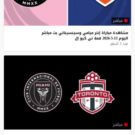
مباشر
مشاهدة
مباراة
إنتر
ميامي
وسينسيناتي
بث
مباشر
اليوم
13-5-2026
قمة
تي
كيو
إل
منذ 3 أشهر
مباشر