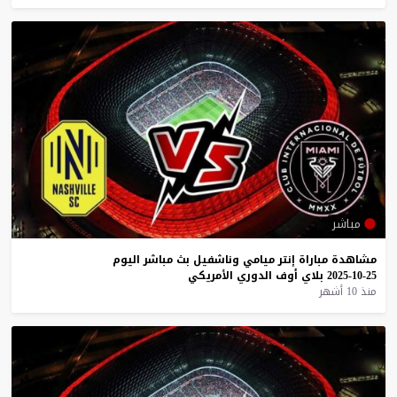
مباشر
مشاهدة
مباراة
إنتر
ميامي
وناشفيل
بث
مباشر
اليوم
25-10-2025
بلاي
أوف
الدوري
الأمريكي
منذ 10 أشهر