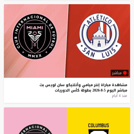
مباشر
مشاهدة
مباراة
إنتر
ميامي
وأتلتيكو
سان
لويس
بث
مباشر
اليوم
5-8-2026
بطولة
كأس
الدوريات
منذ 4 أيام