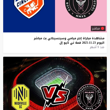
مباشر
مشاهدة
مباراة
إنتر
ميامي
وسينسيناتي
بث
مباشر
اليوم
23-11-2025
قمة
تي
كيو
إل
منذ 9 أشهر