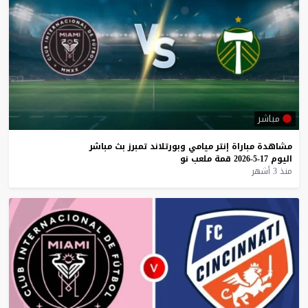
مباشر
مشاهدة
مباراة
إنتر
ميامي
وبورتلاند
تمبرز
بث
مباشر
اليوم
17-5-2026
قمة
ملعب
نو
منذ 3 أشهر