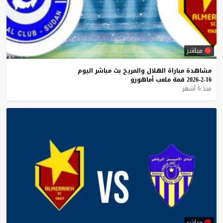
مباشر
مشاهدة
مباراة
الهلال
والمريخ
بث
مباشر
اليوم
16-2-2026
قمة
ملعب
أماهورو
منذ 6 أشهر
مباشر