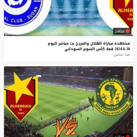
مباشر
مشاهدة
مباراة
الهلال
والمريخ
بث
مباشر
اليوم
30-6-2024
قمة
كأس
السوبر
السوداني
منذ سنتين
مباشر