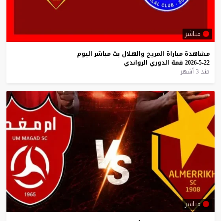
مباشر
مشاهدة
مباراة
المريخ
والهلال
بث
مباشر
اليوم
22-5-2026
قمة
الدوري
الرواندي
منذ 3 أشهر
مباشر