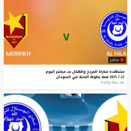
مباشر
مشاهدة
مباراة
المريخ
والهلال
بث
مباشر
اليوم
22-7-2025
قمة
بطولة
النخبة
في
السودان
منذ سنة واحدة