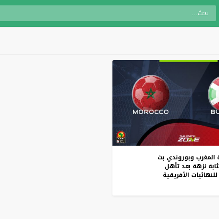
المغرب
وبوروندي
بث
ابة
نزهة
بعد
تأهل
للنهائيات
الأفريقية