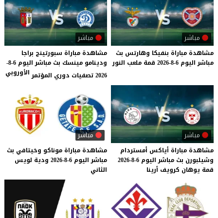
مباشر
مباشر
مشاهدة
مباراة
بنفيكا
وهارتس
بث
مشاهدة مباراة سبورتينج براجا
مباشر
اليوم
6-8-2026
قمة
ملعب
النور
ودينامو مينسك بث مباشر اليوم 6-8-
الأوروبي
2026 تصفيات دوري المؤتمر
مباشر
مباشر
مشاهدة
مباراة
أياكس
أمستردام
مشاهدة
مباراة
موناكو
وخيتافي
بث
وشيلبورن
بث
مباشر
اليوم
6-8-2026
مباشر
اليوم
6-8-2026
ودية
لويس
قمة
يوهان
كرويف
أرينا
الثاني