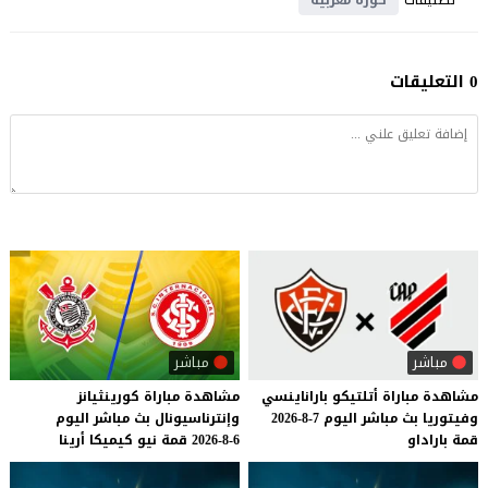
0 التعليقات
مباشر
مباشر
مشاهدة
مباراة
أتلتيكو
باراناينسي
مشاهدة
مباراة
كورينثيانز
وفيتوريا
بث
مباشر
اليوم
7-8-2026
وإنترناسيونال
بث
مباشر
اليوم
قمة
باراداو
6-8-2026
قمة
نيو
كيميكا
أرينا