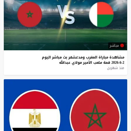
مباشر
مشاهدة
مباراة
المغرب
ومدغشقر
بث
مباشر
اليوم
2-6-2026
قمة
ملعب
الأمير
مولاي
عبدالله
منذ شهرين