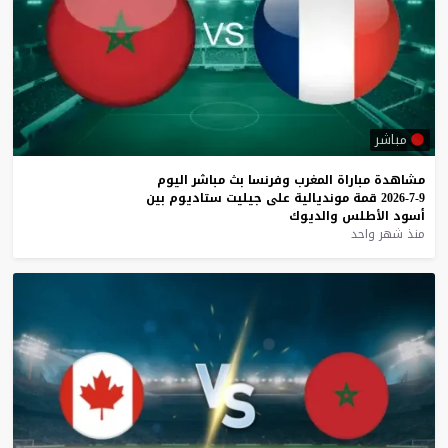
مباشر
مشاهدة
مباراة
المغرب
وفرنسا
بث
مباشر
اليوم
9-7-2026
قمة
مونديالية
على
جيليت
ستاديوم
بين
أسود
الأطلس
والديوك
منذ شهر واحد