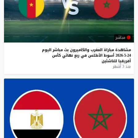
مباشر
مشاهدة
مباراة
المغرب
والكاميرون
بث
مباشر
اليوم
24-5-2026
أسوط
الأطلس
في
ربع
نهائي
كأس
أفريقيا
للناشئين
منذ 3 أشهر