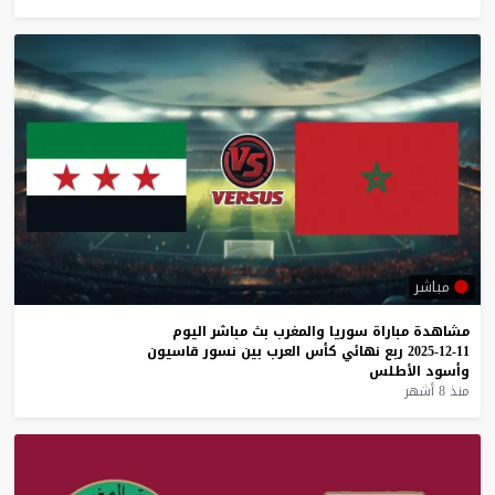
مباشر
مشاهدة
مباراة
سوريا
والمغرب
بث
مباشر
اليوم
11-12-2025
ربع
نهائي
كأس
العرب
بين
نسور
قاسيون
وأسود
الأطلس
منذ 8 أشهر