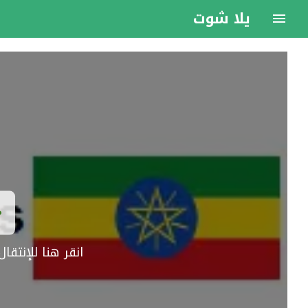
يلا شوت
انقر هنا للإنتق