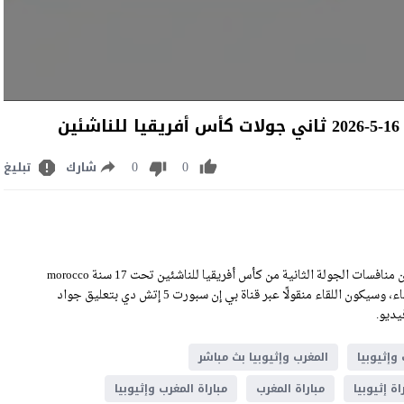
ن
0
0
شارك
تبليغ
مشاهدة مباراة المغرب وإثيوبيا بث مباشر اليوم السبت 16-5-2026 ضمن منافسات الجولة الثانية من كأس أفريقيا للناشئين تحت 17 سنة morocco
VS ethiopia Live Stream على ملعب مجمع محمد الخامس بالدار البيضاء، وسيكون اللقاء منقولًا عبر قناة بي إن سبورت 5 إتش دي بتعليق جواد
وإثيوبيا
المغرب وإثيوبيا بث مباشر
اة إثيوبيا
مباراة المغرب
مباراة المغرب وإثيوبيا