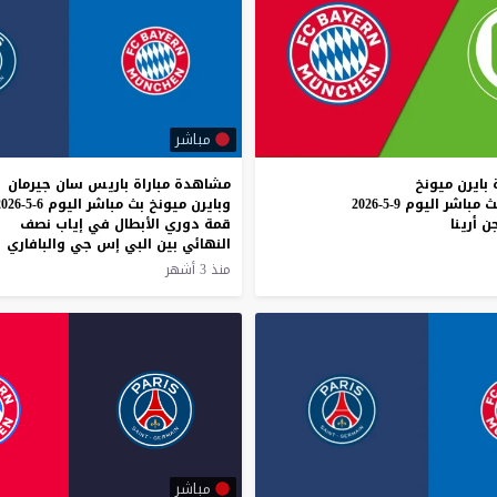
مباشر
بايرن
ميونخ
مشاهدة مباراة باريس سان جيرمان
ث
مباشر
اليوم
9-5-2026
وبايرن ميونخ بث مباشر اليوم 
ن
أرينا
قمة دوري الأبطال في إياب نصف
النهائي بين البي إس جي والبافاري
منذ 3 أشهر
مباشر