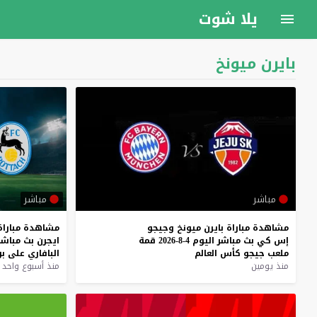
يلا شوت
بايرن ميونخ
مباشر
مباشر
مشاهدة
مباراة
بايرن
ميونخ
وجيجو
مشاهدة
مباراة
إس
كي
بث
مباشر
اليوم
4-8-2026
قمة
ايجرن
بث
مباشر
ملعب
جيجو
كأس
العالم
البافاري
على
ب
منذ يومين
منذ أسبوع واحد