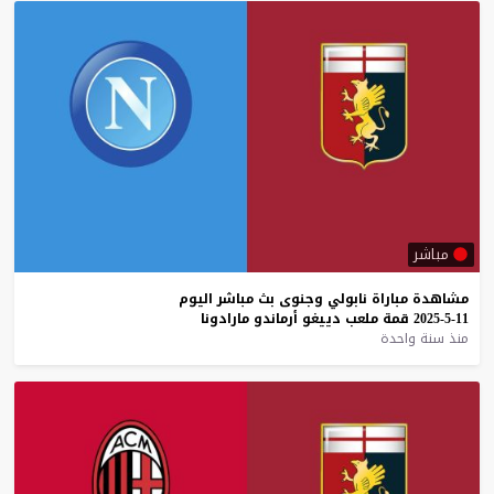
مباشر
مشاهدة
مباراة
نابولي
وجنوى
بث
مباشر
اليوم
11-5-2025
قمة
ملعب
دييغو
أرماندو
مارادونا
منذ سنة واحدة