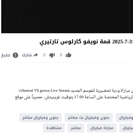
0
0
شارك
تبليغ
مشاهدة مباراة فياريال وجنوى بث مباشر اليوم الخميس 31-7-2025 ضمن مباراة ودية تحضيرية للموسم الجديد villarreal VS genoa Live Stream
على ملعب نويفو كارلوس تارتيري، وسيكون اللقاء منقولًا عبر القنوات الرياضية المختصة على الساعة 17:00 بتوقيت غرينيتش، حصرياً على موقع
فياريال
جنوى وفياريال بث مباشر
جنوى وفياريال مباشر
اريال
مباراة فياريال
مباشر
مشاهدة