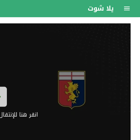
يلا شوت
انقر هنا للإنتق