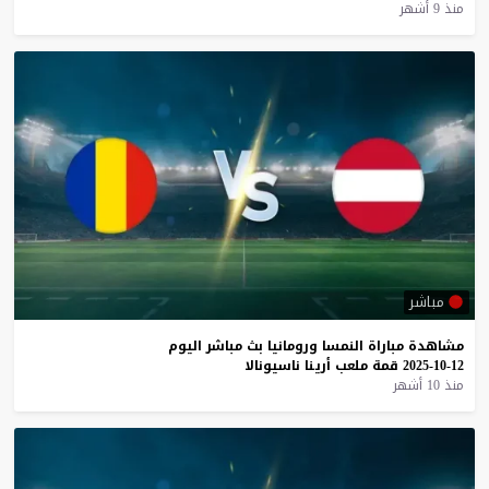
منذ 9 أشهر
مباشر
مشاهدة
مباراة
النمسا
ورومانيا
بث
مباشر
اليوم
12-10-2025
قمة
ملعب
أرينا
ناسيونالا
منذ 10 أشهر