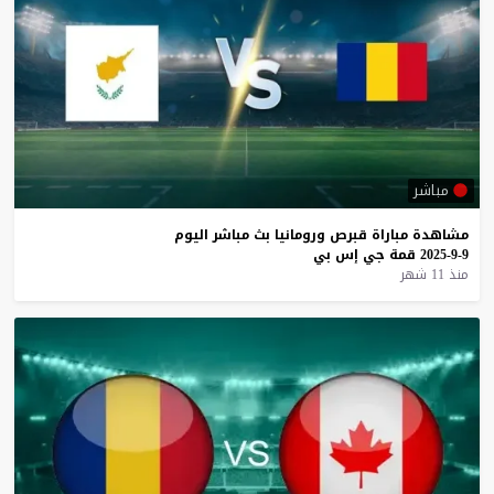
مباشر
مشاهدة
مباراة
قبرص
ورومانيا
بث
مباشر
اليوم
9-9-2025
قمة
جي
إس
بي
منذ 11 شهر