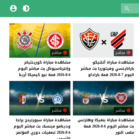
مباشر
مباشر
مشاهدة
مباراة
أتلتيكو
مشاهدة
مباراة
كورينثيانز
باراناينسي
وفيتوريا
بث
مباشر
وإنترناسيونال
بث
مباشر
اليوم
اليوم
7-8-2026
قمة
باراداو
6-8-2026
قمة
نيو
كيميكا
أرينا
مباشر
مباشر
مشاهدة
مباراة
بنفيكا
وهارتس
مشاهدة مباراة سبورتينج براجا
بث
مباشر
اليوم
6-8-2026
قمة
ودينامو مينسك بث مباشر اليوم
ملعب
النور
6-8-2026 تصفيات دوري المؤتمر
الأوروبي