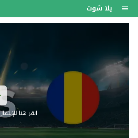
يلا شوت
انقر هنا للإنتق