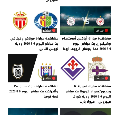
مباشر
مباشر
مشاهدة
مباراة
أياكس
أمستردام
مشاهدة
مباراة
موناكو
وخيتافي
وشيلبورن
بث
مباشر
اليوم
بث
مباشر
اليوم
6-8-2026
ودية
6-8-2026
قمة
يوهان
كرويف
أرينا
لويس
الثاني
مباشر
مباشر
مشاهدة مباراة فيورنتينا
مشاهدة
مباراة
باوك
سالونيكا
وديبورتيفو لا كورونا بث مباشر
وأندرلخت
بث
مباشر
اليوم
6-8-2026
اليوم 6-8-2026 ودية كورفا
قمة
تومبا
فييزولي – فيولا بارك