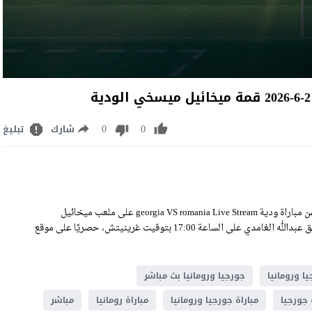
0
0
شارك
تبليغ
مشاهدة مباراة جورجيا ورومانيا بث مباشر اليوم الثلاثاء 2-6-2026 ضمن مباراة ودية georgia VS romania Live Stream على ملعب ميخائيل
ميسخي، وسيكون اللقاء منقولًا عبر قناة بي إن سبورت 2 إتش دي بتعليق عبدالله الغامدي على الساعة 17:00 بتوقيت غرينيتش، حصريًا على موقع
ا ورومانيا
جورجيا ورومانيا بث مباشر
 جورجيا
مباراة جورجيا ورومانيا
مباراة رومانيا
مباشر