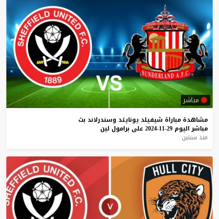
مباشر
مشاهدة
مباراة
شيفيلد
يونايتد
وسندرلاند
بث
مباشر
اليوم
29-11-2024
على
برامول
لين
منذ سنتين