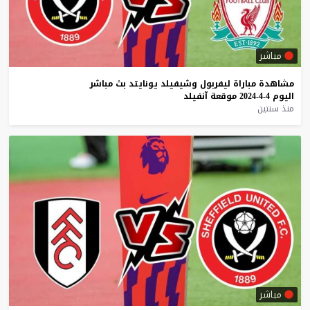
مباشر
مشاهدة
مباراة
ليفربول
وشيفيلد
يونايتد
بث
مباشر
اليوم
4-4-2024
موقعة
آنفيلد
منذ سنتين
مباشر