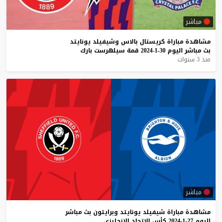
مباشر
مشاهدة
مباراة
كريستال
بالاس
وشيفيلد
يونايتد
بث
مباشر
اليوم
30-1-2024
قمة
سيلهرست
بارك
منذ 3 سنوات
مباشر
مشاهدة
مباراة
شيفيلد
يونايتد
وبرايتون
بث
مباشر
اليوم
27-1-2024
كأس
الإتحاد
الإنجليزي