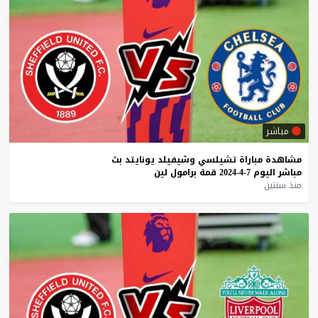
مباشر
مشاهدة
مباراة
تشيلسي
وشيفيلد
يونايتد
بث
مباشر
اليوم
7-4-2024
قمة
برامول
لين
منذ سنتين