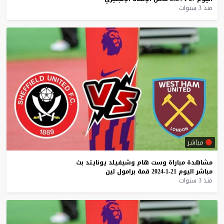
منذ 3 سنوات
مباشر
مشاهدة
مباراة
وست
هام
وشيفيلد
يونايتد
بث
مباشر
اليوم
21-1-2024
قمة
برامول
لين
منذ 3 سنوات