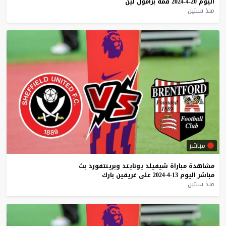
اليوم
20-4-2024
قمة
برامول
لين
منذ سنتين
مباشر
مشاهدة
مباراة
شيفيلد
يونايتد
وبرينتفورد
بث
مباشر
اليوم
13-4-2024
على
غريفين
بارك
منذ سنتين