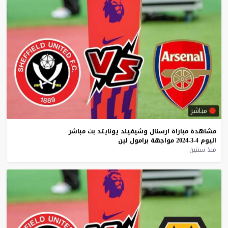
مباشر
مشاهدة
مباراة
ارسنال
وشيفيلد
يونايتد
بث
مباشر
اليوم
4-3-2024
مواجهة
برامول
لين
منذ سنتين