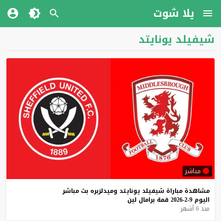
يلا شوت
شيفيلد يونايتد
مباشر
مشاهدة
مباراة
شيفيلد
يونايتد
وميدلزبره
بث
مباشر
اليوم
9-2-2026
قمة
برامال
لين
منذ 6 أشهر