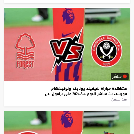
مباشر
مشاهدة
مباراة
شيفيلد
يونايتد
ونوتينغهام
فورست
بث
مباشر
اليوم
4-5-2024
على
برامول
لين
منذ سنتين