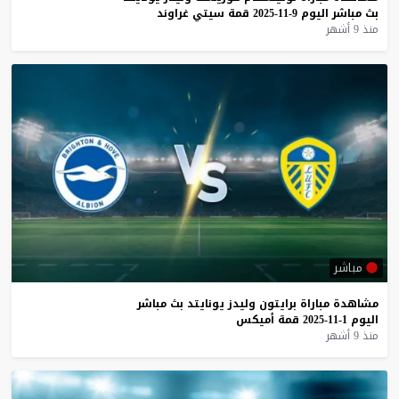
بث
مباشر
اليوم
9-11-2025
قمة
سيتي
غراوند
منذ 9 أشهر
مباشر
مشاهدة
مباراة
برايتون
وليدز
يونايتد
بث
مباشر
اليوم
1-11-2025
قمة
أميكس
منذ 9 أشهر