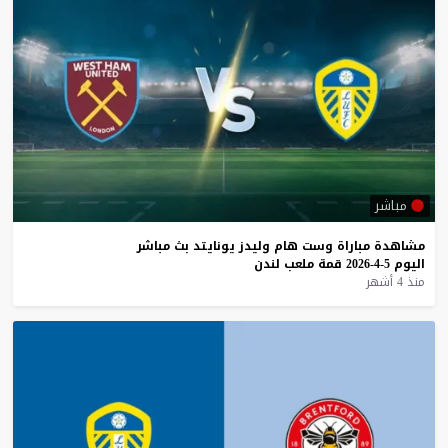
مباشر
مشاهدة
مباراة
وست
هام
وليدز
يونايتد
بث
مباشر
اليوم
5-4-2026
قمة
ملعب
لندن
منذ 4 أشهر