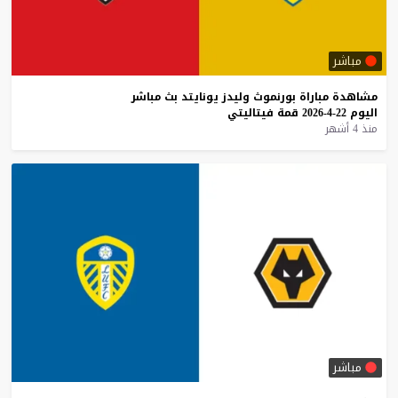
مباشر
مشاهدة
مباراة
بورنموث
وليدز
يونايتد
بث
مباشر
اليوم
22-4-2026
قمة
فيتاليتي
منذ 4 أشهر
مباشر