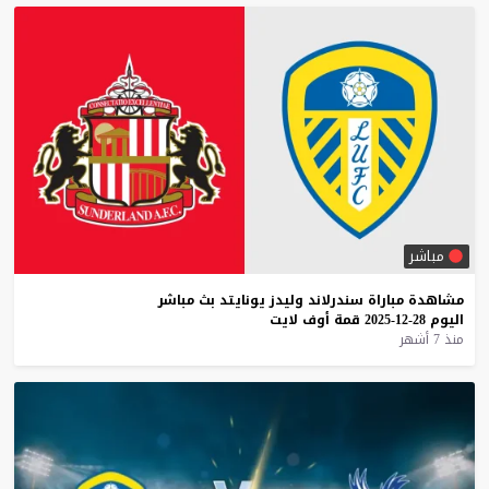
مباشر
مشاهدة
مباراة
سندرلاند
وليدز
يونايتد
بث
مباشر
اليوم
28-12-2025
قمة
أوف
لايت
منذ 7 أشهر