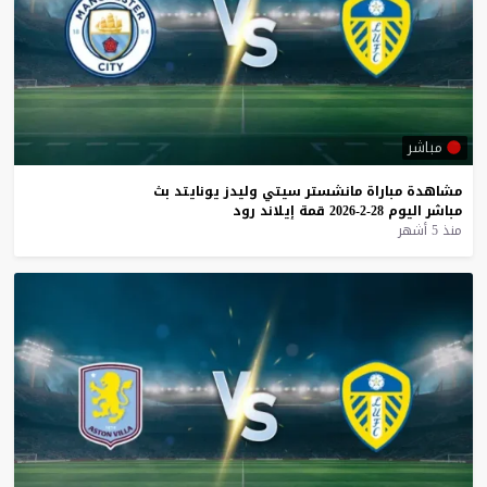
مباشر
مشاهدة
مباراة
مانشستر
سيتي
وليدز
يونايتد
بث
مباشر
اليوم
28-2-2026
قمة
إيلاند
رود
منذ 5 أشهر