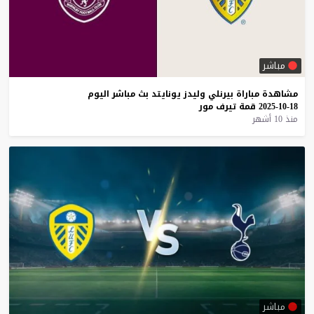
مباشر
مشاهدة
مباراة
بيرنلي
وليدز
يونايتد
بث
مباشر
اليوم
18-10-2025
قمة
تيرف
مور
منذ 10 أشهر
مباشر