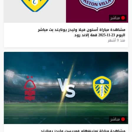
مباشر
مشاهدة
مباراة
أستون
فيلا
وليدز
يونايتد
بث
مباشر
اليوم
23-11-2025
قمة
إلاند
رود
منذ 9 أشهر
مباشر
مشاهدة
مباراة
نوتينغهام
فوريست
وليدز
يونايتد