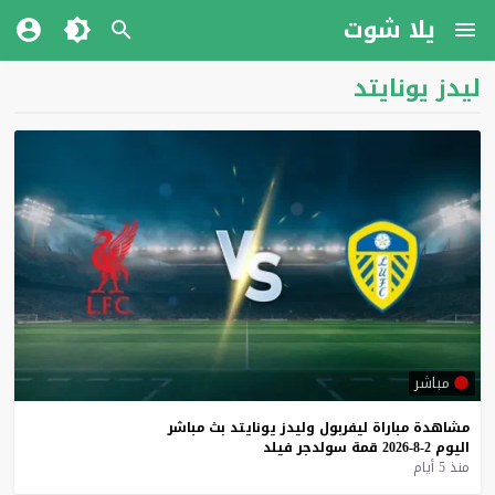
يلا شوت
ليدز يونايتد
مباشر
مشاهدة
مباراة
ليفربول
وليدز
يونايتد
بث
مباشر
اليوم
2-8-2026
قمة
سولدجر
فيلد
منذ 5 أيام