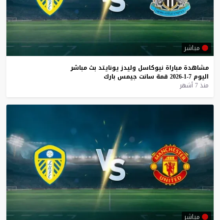
مباشر
مشاهدة
مباراة
نيوكاسل
وليدز
يونايتد
بث
مباشر
اليوم
7-1-2026
قمة
سانت
جيمس
بارك
منذ 7 أشهر
مباشر