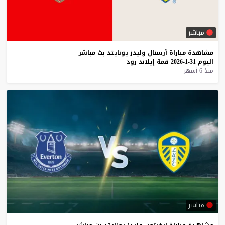
مباشر
مشاهدة
مباراة
آرسنال
وليدز
يونايتد
بث
مباشر
اليوم
31-1-2026
قمة
إيلاند
رود
منذ 6 أشهر
مباشر