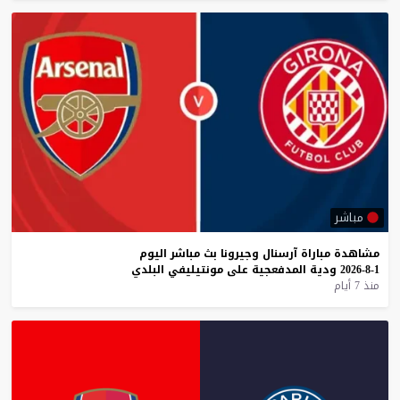
مباشر
مشاهدة
مباراة
آرسنال
وجيرونا
بث
مباشر
اليوم
1-8-2026
ودية
المدفعجية
على
مونتيليفي
البلدي
منذ 7 أيام