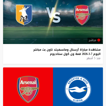
مباشر
مشاهدة
مباراة
آرسنال
ومانسفيلد
تاون
بث
مباشر
اليوم
7-3-2026
قمة
ون
كول
ستاديوم
منذ 5 أشهر