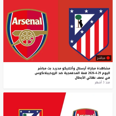
مباشر
مشاهدة
مباراة
آرسنال
وأتلتيكو
مدريد
بث
مباشر
اليوم
29-4-2026
قمة
المدفعجية
ضد
الروخيبلانكوس
في
نصف
نهائي
الأبطال
منذ 3 أشهر