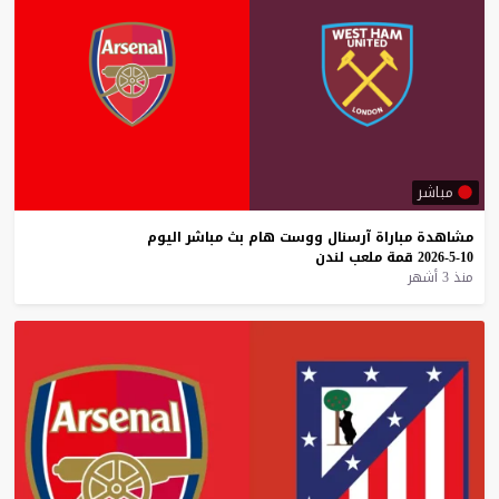
مباشر
مشاهدة
مباراة
آرسنال
ووست
هام
بث
مباشر
اليوم
10-5-2026
قمة
ملعب
لندن
منذ 3 أشهر