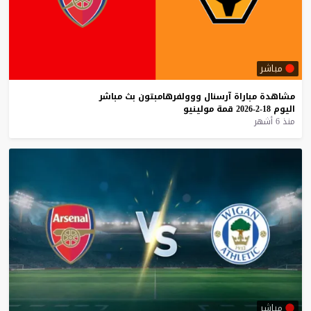
مباشر
مشاهدة
مباراة
آرسنال
ووولفرهامبتون
بث
مباشر
اليوم
18-2-2026
قمة
مولينيو
منذ 6 أشهر
مباشر